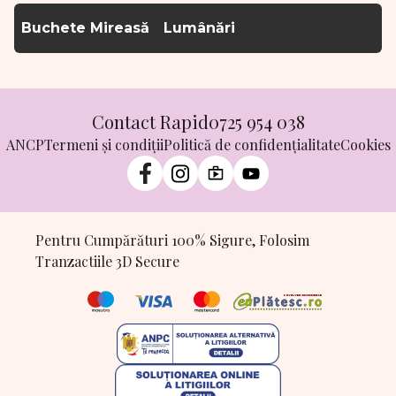
Buchete Mireasă
Lumânări
Contact Rapid
0725 954 038
ANCP
Termeni și condiții
Politică de confidențialitate
Cookies
Pentru Cumpărături 100% Sigure, Folosim
Tranzactiile 3D Secure